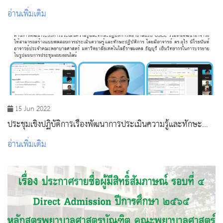
การศึกษา ๒๕๖๕
อ่านเพิ่มเติม
15 Jun 2022
ประชุมเชิงปฏิบัติการเรื่องพัฒนาการประเมินความรู้และทักษะ
ปฏิบัติการพยาบาลแบบ OSCE (Objective Structured Clinical
อ่านเพิ่มเติม
Examination)