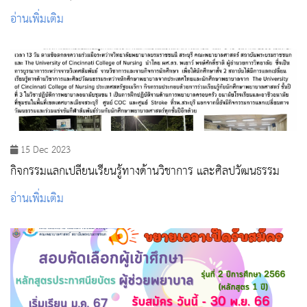
สอบสัมภาษณ์เข้าศึกษา หลักสูตรประกาศนียบัตรผู้ช่วยพยาบาล
อ่านเพิ่มเติม
รุ่นที่ 2 ประจำปีการศึกษา 2566
15 Dec 2023
กิจกรรมแลกเปลี่ยนเรียนรู้ทางด้านวิชาการ และศิลปวัฒนธรรม
อ่านเพิ่มเติม