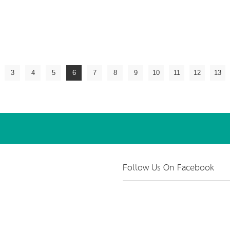
3
4
5
6
7
8
9
10
11
12
13
Follow Us On Facebook