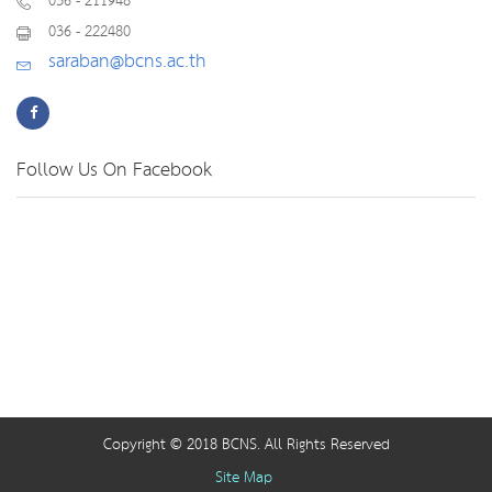
036 - 211948
036 - 222480
saraban@bcns.ac.th
Follow Us On Facebook
Copyright © 2018 BCNS. All Rights Reserved
Site Map