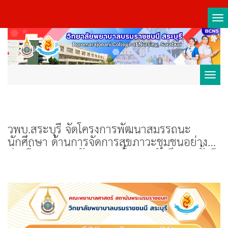
Tog
nav
Toggl
navig
วพบ.สระบุรี จัดโครงการพัฒนาสมรรถนะ
นักศึกษา ด้านการจัดการสุขภาวะชุมชนอย่าง
ต่อเนื่องตลอดหลักสูตร ปูพื้นฐานนักศึกษา ชั้นปี
ที่ 1 “รู้จักชุมชน เรียนรู้สุขภาวะ” ผ่านบอร์ดเกม
เครื่องมือ 7 ชิ้น