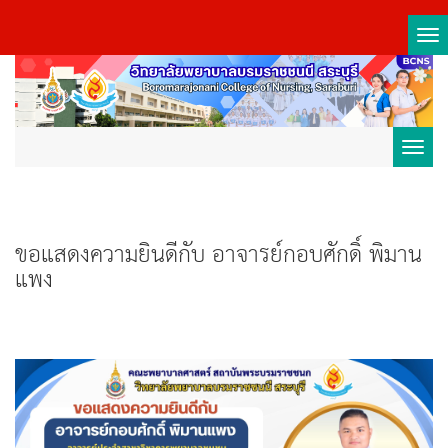
Tog
nav
Toggl
navig
ขอแสดงความยินดีกับ อาจารย์กอบศักดิ์ พิมาน
แพง