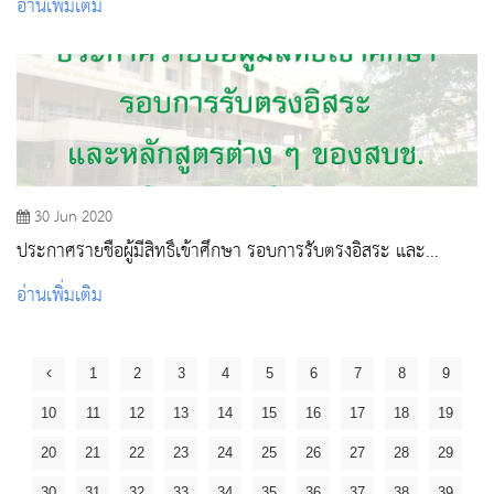
อ่านเพิ่มเติม
30 Jun 2020
ประกาศรายชื่อผู้มีสิทธิ์เข้าศึกษา รอบการรับตรงอิสระ และ
หลักสูตรต่างๆ ของสถาบันพระบรมราชชนก กระทรวงสาธารณสุข
อ่านเพิ่มเติม
(โครงการนโยบาย) ประจำปีการศึกษา 2563
1
2
3
4
5
6
7
8
9
10
11
12
13
14
15
16
17
18
19
20
21
22
23
24
25
26
27
28
29
30
31
32
33
34
35
36
37
38
39