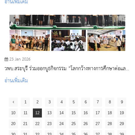
อ่านเพิ่มเติม
23 Jan 2026
วพบ.สระบุรี ร่วมออกบูธกิจกรรม ”โลกกว้างทางการศึกษาต่อและ
อาชีพ” ประจำปีการศึกษา 2569 ณ โรงเรียนเสาไห้ วิมลวิทยานุ
อ่านเพิ่มเติม
กูล
1
2
3
4
5
6
7
8
9
10
11
12
13
14
15
16
17
18
19
20
21
22
23
24
25
26
27
28
29
30
31
32
33
34
35
36
37
38
39