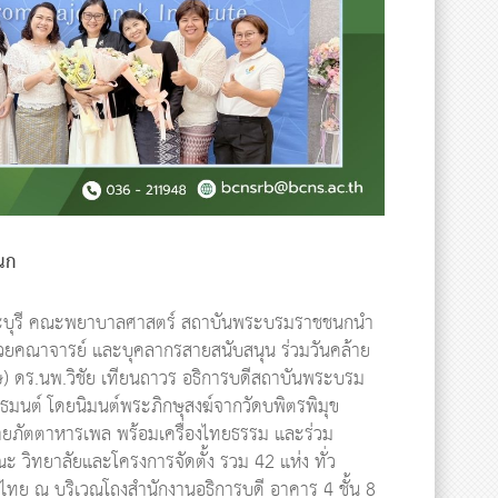
นก
สระบุรี คณะพยาบาลศาสตร์ สถาบันพระบรมราชชนกนำ
ด้วยคณาจารย์ และบุคลากรสายสนับสนุน ร่วมวันคล้าย
 ดร.นพ.วิชัย เทียนถาวร อธิการบดีสถาบันพระบรม
ทธมนต์ โดยนิมนต์พระภิกษุสงฆ์จากวัดบพิตรพิมุข
วายภัตตาหารเพล พร้อมเครื่องไทยธรรม และร่วม
ะ วิทยาลัยและโครงการจัดตั้ง รวม 42 แห่ง ทั่ว
ทย ณ บริเวณโถงสำนักงานอธิการบดี อาคาร 4 ชั้น 8