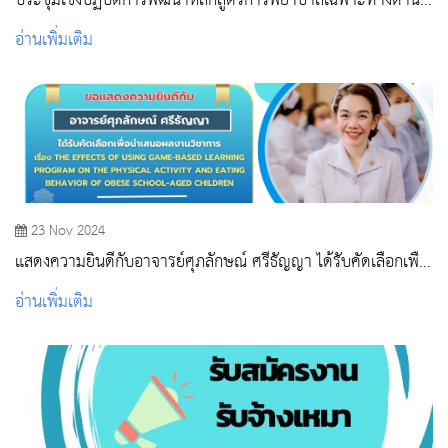
ประชุมเชิงปฏิบัติการพัฒนาหลักสูตรการพยาบาลเฉพาะทางด้าน
การพยาบาลผู้ป่วยแบบประคับประคอง (Short Course Training
อ่านเพิ่มเติม
Program In Palliative Nursing)
23 Nov 2024
แสดงความยินดีกับอาจารย์ศุภลักษณ์ ศรีธัญญา ได้รับคัดเลือกเพื่อ
นำเสนอผลงานวิชาการ
อ่านเพิ่มเติม