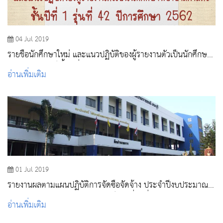
04 Jul 2019
รายชื่อนักศึกษาใหม่ และแนวปฏิบัติของผู้รายงานตัวเป็นนักศึกษา
พยาบาลศาสตร์ ชั้นปีที่ 1 รุ่น 42 ปีการศึกษา 2562
อ่านเพิ่มเติม
01 Jul 2019
รายงานผลตามแผนปฏิบัติการจัดซื้อจัดจ้าง ประจำปีงบประมาณ
2562 เฉพาะงบลงทุน (ค่าครุภัณฑ์และที่ดินสิ่งก่อสร้าง ประจำ
อ่านเพิ่มเติม
ไตรมาส 3 ( เม.ย.-มิย.62)