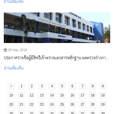
อ่านเพิ่มเติม
29 May 2019
ประกาศรายชื่อผู้มีสิทธิ์เข้าตรวจเอกสารหลักฐาน ผลตรวจร่างกาย
และสัมภาษณ์ รอบการรับ Admissions รอบที่ 3 ประจำปีการ
อ่านเพิ่มเติม
ศึกษา 2562
1
2
3
4
5
6
7
8
9
10
11
12
13
14
15
16
17
18
19
20
21
22
23
24
25
26
27
28
29
30
31
32
33
34
35
36
37
38
39