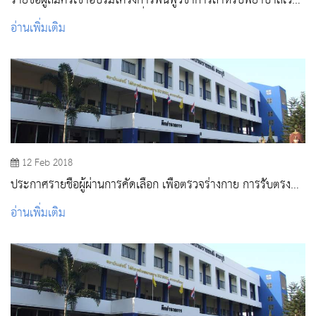
รายชื่อผู้สมัครเข้าอบรมโครงการฟื้นฟูวิชาการสำหรับพยาบาลเวช
ปฏิบัติ และพยาบาลวิชาชีพ เรื่อง บทบาทพยาบาลเวชปฏิบัติใน
อ่านเพิ่มเติม
การจัดการโรคเรื้อรังตามนโยบายระบบบริการสุขภาพ(Service
Plan)
12 Feb 2018
ประกาศรายชื่อผู้ผ่านการคัดเลือก เพื่อตรวจร่างกาย การรับตรง
จังหวัดสระบุรี นครนายก อ่างทอง (เฉพาะตัวจริง) ปีการศึกษา
อ่านเพิ่มเติม
2561 ณ วิทยาลัยพยาบาลบรมราชชนนี สระบุรี