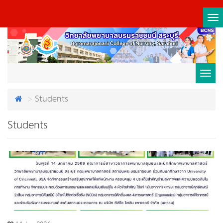
Tog
nav
Toggl
Students
navig
Students