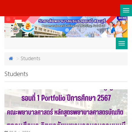
Tog
nav
Toggl
Students
navig
Students