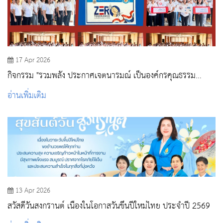
17 Apr 2026
กิจกรรม "รวมพลัง ประกาศเจตนารมณ์ เป็นองค์กรคุณธรรม
ต้นแบบ และการประกาศนโยบาย No Gift Policy ตามโครงการ
อ่านเพิ่มเติม
ประเมินคุณธรรมและความโปร่งใส ITA วพบ.สระบุรี "
13 Apr 2026
สวัสดีวันสงกรานต์ เนื่องในโอกาสวันขึ้นปีใหม่ไทย ประจำปี 2569