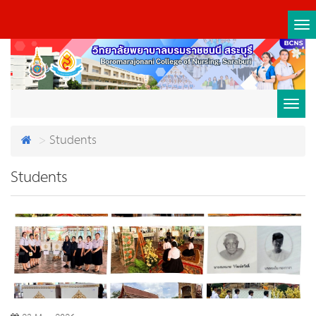
Tog
nav
Toggl
Students
navig
Students