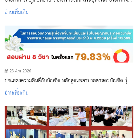
ประกาศ วิทยาลัยพยาบาลบรมราชชนนี สระบุรี เรื่อง ประกาศผล
ผู้ชนะการจัดซื้อจัดจ้างหรือผู้ได้รับการคัดเลือก และสาระสำคัญ
อ่านเพิ่มเติม
ของสัญญาหรือข้อตกลงเป็นหนังสือ
23 Apr 2026
ขอแสดงความยินดีกับบัณฑิต หลักสูตรพยาบาลศาสตรบัณฑิต รุ่น
45
อ่านเพิ่มเติม