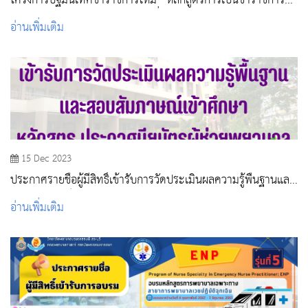
โครงการปฐมนิเทศข้าราชการใหม่ “หลักสูตรการเป็นข้าราชการที่
ดี” ของหน่วยงานสาธารณสุข รุ่นที่ 2 /2567
อ่านเพิ่มเติม
15 Dec 2023
ประกาศรายชื่อผู้มีสิทธิ์เข้ารับการวัดประเมินผลความรู้พื้นฐานและ
สอบสัมภาษณ์เข้าศึกษา หลักสูตรประกาศนียบัตรผู้ช่วยพยาบาล
อ่านเพิ่มเติม
รุ่นที่ 2 ประจำปีการศึกษา 2566