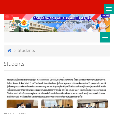
Tog
nav
Toggl
Students
navig
Students