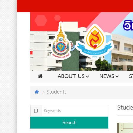
ABOUT US
NEWS
S
Students
Stude
Search