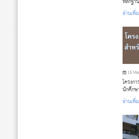
หลักฐา
สัมภาษ
อ่านเพิ่
ที่ 3 ป
15 Ma
โครงการ
นักศึกษา 
อ่านเพิ่