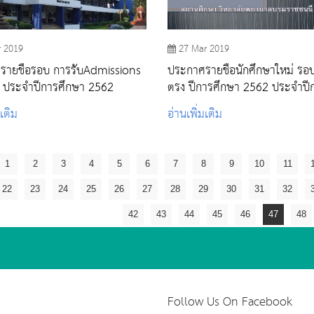
r 2019
27 Mar 2019
รายชื่อรอบ การรับAdmissions
ประกาศรายชื่อนักศึกษาใหม่ รอ
1 ประจำปีการศึกษา 2562
ตรง ปีการศึกษา 2562 ประจำปี
ศึกษา 2562 สถานศึกษา วิทยาล
มเติม
อ่านเพิ่มเติม
พยาบาลบรมราชชนนี สระบุรี
1
2
3
4
5
6
7
8
9
10
11
22
23
24
25
26
27
28
29
30
31
32
42
43
44
45
46
47
48
Follow Us On Facebook