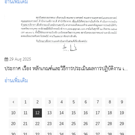
อ่านเพิ่มเติม
29 Aug 2025
ประกาศ เรื่อง หลักเกณฑ์และวิธีการประเมินผลการปฏิบัติงาน เพื่อ
พิจารณาจ้างบุคคล เป็นพนักงานสถาบันพระบรมราชชนก พ.ศ.
อ่านเพิ่มเติม
๒๕๖๘
1
2
3
4
5
6
7
8
9
10
11
12
13
14
15
16
17
18
19
20
21
22
23
24
25
26
27
28
29
30
31
32
33
34
35
36
37
38
39