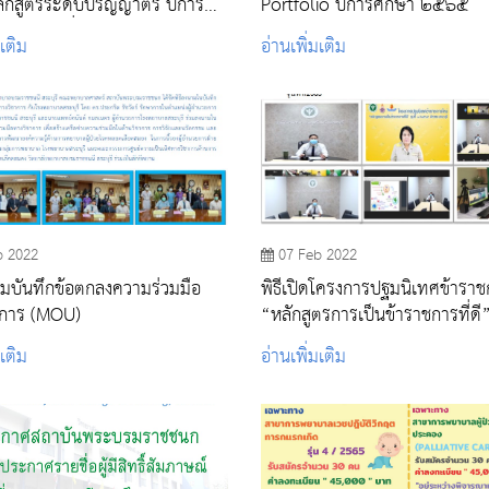
ักสูตรระดับปริญญาตรี ปีการ
Portfolio ปีการศึกษา ๒๕๖๕
565 รอบที่ 2 Quota
มเติม
อ่านเพิ่มเติม
b 2022
07 Feb 2022
ามบันทึกข้อตกลงความร่วมมือ
พิธีเปิดโครงการปฐมนิเทศข้าราช
าการ (MOU)
“หลักสูตรการเป็นข้าราชการที่ดี” ร
๑/๒๕๖๕
มเติม
อ่านเพิ่มเติม