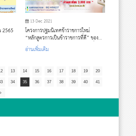
13 Dec 2021
ณ 2565
โครงการปฐมนิเทศข้าราชการใหม่
“หลักสูตรการเป็นข้าราชการที่ดี” ของ
หน่วยงานกระทรวงสาธารณสุข รุ่นที่
อ่านเพิ่มเติม
1/2565
12
13
14
15
16
17
18
19
20
33
34
35
36
37
38
39
40
41