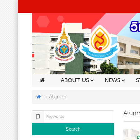
ABOUT US
NEWS
S
Alumni
Alumn
Search