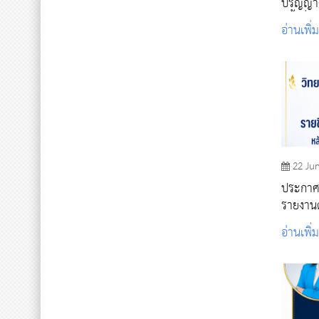
ปริญญาต
ครั้งที่ 2
อ่านเพิ่
22 Ju
ประกาศรา
รายงานต
ช่วยพยา
อ่านเพิ่
๒๕๖๙ (