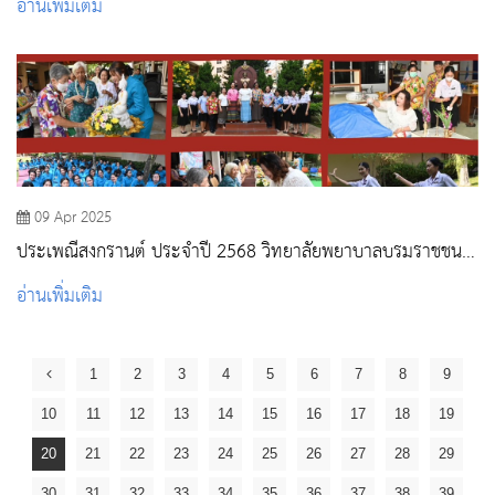
อ่านเพิ่มเติม
ราชินี ตำบลลำพญากลาง อำเภอมวกเหล็ก จังหวัดสระบุรี
09 Apr 2025
ประเพณีสงกรานต์ ประจำปี 2568 วิทยาลัยพยาบาลบรมราชชนนี
สระบุรี
อ่านเพิ่มเติม
1
2
3
4
5
6
7
8
9
10
11
12
13
14
15
16
17
18
19
20
21
22
23
24
25
26
27
28
29
30
31
32
33
34
35
36
37
38
39