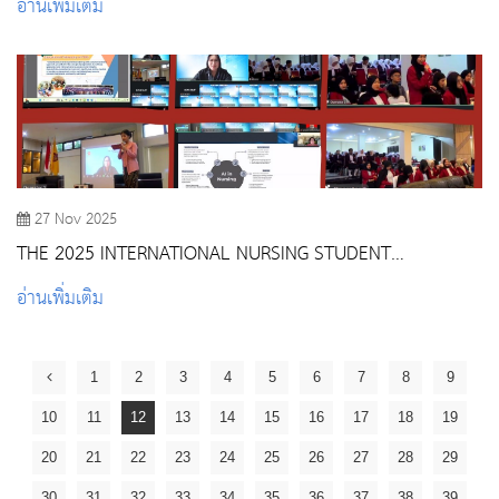
อ่านเพิ่มเติม
27 Nov 2025
THE 2025 INTERNATIONAL NURSING STUDENT
SYMPOSIUM "FUTURE READY NURSING STUDENTS:
อ่านเพิ่มเติม
CARING SKILLS, TECHNOLOGY SKILLS, AND LIFE SKILLS"
1
2
3
4
5
6
7
8
9
10
11
12
13
14
15
16
17
18
19
20
21
22
23
24
25
26
27
28
29
30
31
32
33
34
35
36
37
38
39