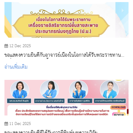
12 Dec 2025
ขอแสดงความยินดีกับอาจารย์เนื่องในโอกาสได้รับพระราชทาน
เครื่องราชอิสริยาภรณ์ชั้นสายสะพาย ประถมาภรณ์มงกุฎไทย
อ่านเพิ่มเติม
(ป.ม.)
11 Dec 2025