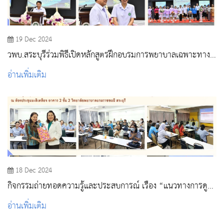
19 Dec 2024
วพบ.สระบุรีร่วมพิธีเปิดหลักสูตรฝึกอบรมการพยาบาลเฉพาะทาง
รูปแบบ Post Baccalaureate Residency Training ณ โรง
อ่านเพิ่มเติม
พยาบาลสระบุรี
18 Dec 2024
กิจกรรมถ่ายทอดความรู้และประสบการณ์ เรื่อง “แนวทางการดูแล
ช่วยเหลือและป้องกันภาวะซึมเศร้าในนักศึกษาพยาบาล”
อ่านเพิ่มเติม