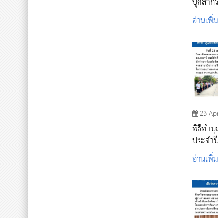
บุคลาก
วพบ.พร
อ่านเพิ่
เปลี่ยนเร
23 Ap
พิธีทำบ
ประจำป
อ่านเพิ่