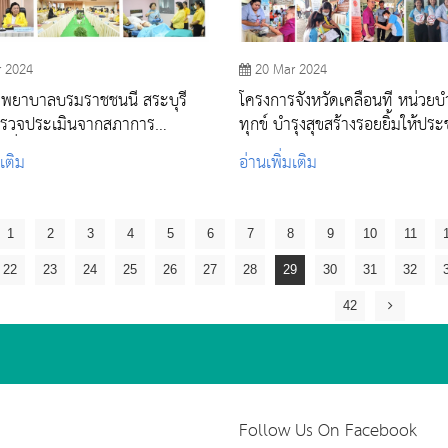
r 2024
20 Mar 2024
ยพยาบาลบรมราชชนนี สระบุรี
โครงการจังหวัดเคลื่อนที่ หน่วยบ
ตรวจประเมินจากสภาการ
ทุกข์ บำรุงสุขสร้างรอยยิ้มให้ปร
พื่อรับรองสถาบันการศึกษา
วัดราษฎร์บำรุงวนาราม อ.หนอง
มเติม
อ่านเพิ่มเติม
รพยาบาลและการผดุงครรภ์
จ.สระบุรี
1
2
3
4
5
6
7
8
9
10
11
22
23
24
25
26
27
28
29
30
31
32
42
Follow Us On Facebook