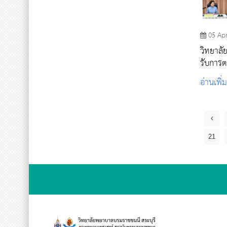
05 Ap
วิทยาลั
รับการ
พยาบาลเ
อ่านเพิ่
วิชากา
21