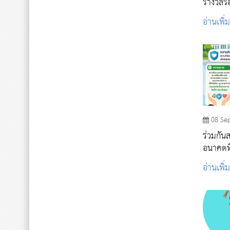
รางวัลร
ตอบปัญ
อ่านเพิ่
08 Se
ร่วมกัน
อนาคตที
อ่านเพิ่