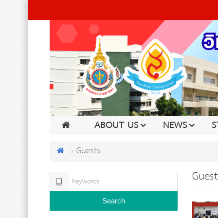
ABOUT US
NEWS
S
Guests
Guest
Search