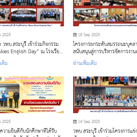
p 2025
18 Sep 2025
า วพบ.สระบุรี เข้าร่วมกิจกรรม
โครงการยกระดับสมรรถนะบุคล
s English Day” ณ โรงเรียน
สนับสนุนสู่การบริหารจัดการงานอ
อากาศนวมินทกษัตริยาธิราช
อาชีพ
มเติม
อ่านเพิ่มเติม
ระบุรี
p 2025
14 Sep 2025
วามยินดีกับนักศึกษาที่ได้รับ
วพบ.สระบุรี เข้าร่วมโครงการแข่