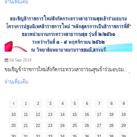
อ่านเพิ่มเติม
04 Sep 2019
ขอเชิญข้าราชการใหม่สังกัดกระทรวงสาธารณสุขเข้าร่วมอบรม
โครงการปฐมนิเทศข้าราชการใหม่ “หลักสูตรการเป็นข้าราชการที่
อ่านเพิ่มเติม
ดี” ของหน่วยงานกระทรวงสาธารณสุข รุ่นที่ ๒/๒๕๖๓
1
2
3
4
5
6
7
8
9
10
11
12
13
14
15
16
17
18
19
20
21
22
23
24
25
26
27
28
29
30
31
32
33
34
35
36
37
38
39