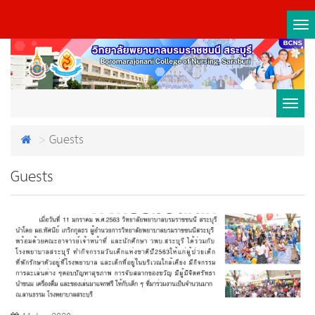
Tog
nav
Toggl
Guests
navig
Guests