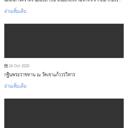
ฉลองสารตราตั้ง และสถาปนาสโมสรโรทาแรคท์ที่จากสมาคมโรตา
รีสระบุรี
อ่านเพิ่มเติม
24 Oct 2020
กฐินพระราชทาน ณ วัดเขาแก้ววรวิหาร
อ่านเพิ่มเติม