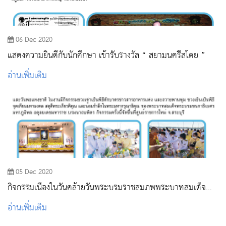
06 Dec 2020
แสดงความยินดีกับนักศึกษา เข้ารับรางวัล “ สยามนครีสโตย ”
อ่านเพิ่มเติม
05 Dec 2020
กิจกรรมเนื่องในวันคล้ายวันพระบรมราชสมภพพระบาทสมเด็จ
พระบรมชนกาธิเบศร มหาภูมิพลอดุลยเดชมหาราช บรมนาถ
อ่านเพิ่มเติม
บพิตร