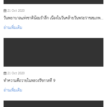
21 Oct 2020
วันพยาบาลแห่งชาติน้อมรําลึก เนื่องในวันคล้ายวันพระราชสมภพ
ครบ 120 ปี สมเด็จพระศรีนครินทราบรมราชชนนี
อ่านเพิ่มเติม
21 Oct 2020
ทําความดีถวายในหลวงรัชกาลที่ 9
อ่านเพิ่มเติม