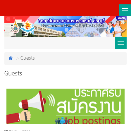
Tog
nav
Toggl
Guests
navig
Guests