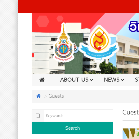
ABOUT US
NEWS
S
Guests
Guest
Search