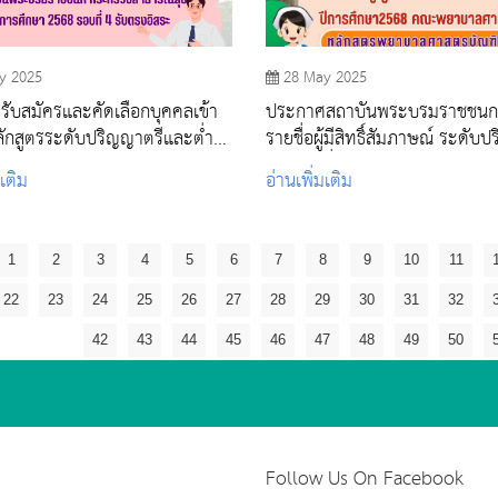
y 2025
28 May 2025
ับสมัครและคัดเลือกบุคคลเข้า
ประกาศสถาบันพระบรมราชชนก เ
ักสูตรระดับปริญญาตรีและต่ำ
รายชื่อผู้มีสิทธิ์สัมภาษณ์ ระดับ
ิญญาตรี สถาบันพระบรมราชชนก
ตรี รอบที่ 3 Admission ปีการ
มเติม
อ่านเพิ่มเติม
งสาธารณสุข ปีการศึกษา 2568
ศึกษา2568 คณะพยาบาลศาสตร
4 รับตรงอิสระ
หลักสูตรพยาบาลศาสตรบัณฑิต
1
2
3
4
5
6
7
8
9
10
11
22
23
24
25
26
27
28
29
30
31
32
42
43
44
45
46
47
48
49
50
Follow Us On Facebook