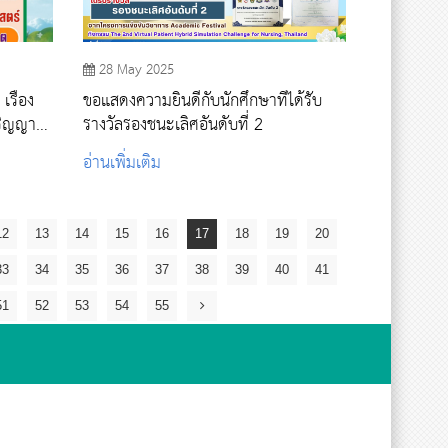
28 May 2025
รื่อง
ขอแสดงความยินดีกับนักศึกษาที่ได้รับ
ปริญญา
รางวัลรองชนะเลิศอันดับที่ 2
อ่านเพิ่มเติม
์
12
13
14
15
16
17
18
19
20
33
34
35
36
37
38
39
40
41
51
52
53
54
55