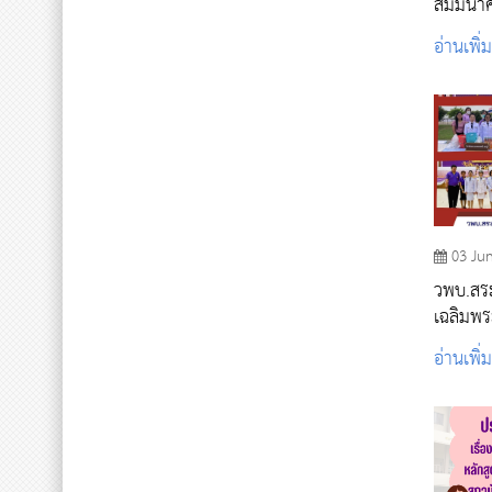
สัมมนาคร
อ่านเพิ่
03 Ju
วพบ.สระ
เฉลิมพร
พระบรมราชินี เนื่อ
อ่านเพิ่
พระชนม