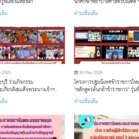
ูพี่เลี้ยงแหล่งฝึก
นักศึกษาพยาบาลศาสตรบัณฑิต ชั้
มเติม
อ่านเพิ่มเติม
n 2025
30 May 2025
บุรี ร่วมกิจกรรม
โครงการปฐมนิเทศข้าราชการใหม
ะเกียรติสมเด็จพระนางเจ้าฯ
"หลักสูตรต้นกล้าข้าราชการ" รุ่นที
งในโอกาสวันเฉลิม
ปีงบประมาณ 2568
มเติม
อ่านเพิ่มเติม
พรรษา 3 มิถุนายน 2568