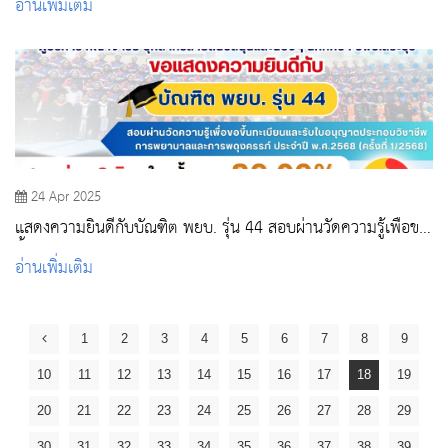
อ่านเพิ่มเติม
สวรินทิรา สภากาชาดไทย
24 Apr 2025
แสดงความยินดีกับบัณฑิต พยบ. รุ่น 44 สอบผ่านวัดความรู้เพื่อขอ
ขึ้นทะเบียนและรับใบอนุญาตประกอบวิชาชีพการพยาบาลและกา
อ่านเพิ่มเติม
รพดุงครรภ์ ประจำปี พ.ศ.2568
1
2
3
4
5
6
7
8
9
10
11
12
13
14
15
16
17
18
19
20
21
22
23
24
25
26
27
28
29
30
31
32
33
34
35
36
37
38
39