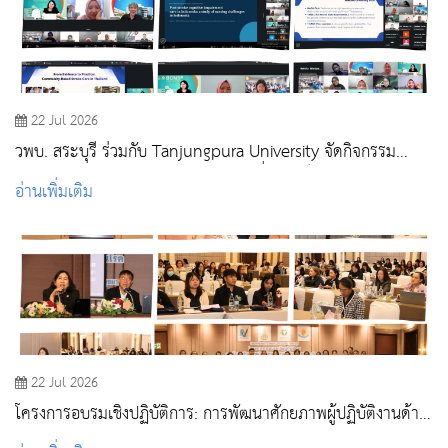
22 Jul 2026
วพบ. สระบุรี ร่วมกับ Tanjungpura University จัดกิจกรรม
Global Classroom (Online) แลกเปลี่ยนองค์ความรู้ด้านการ
อ่านเพิ่มเติม
พยาบาลผู้ใหญ่และผู้สูงอายุ
22 Jul 2026
โครงการอบรมเชิงปฏิบัติการ: การพัฒนาศักยภาพผู้ปฏิบัติงานด้าน
วัคซีนและภูมิคุ้มกันโรค