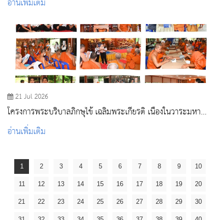
อ่านเพิ่มเติม
21 Jul 2026
โครงการพระบริบาลภิกษุไข้ เฉลิมพระเกียรติ เนื่องในวาระมหา
มงคล 99 พรรษา สมเด็จพระอริยวงศาคตญาณ สมเด็จพระ
อ่านเพิ่มเติม
สังฆราช สกลมหาสังฆปริณายก ณ สำนักปฏิบัติธรรมสิริธรรมมุนี
วัดศรีบุรีรตนาราม จังหวัดสระบุรี
1
2
3
4
5
6
7
8
9
10
11
12
13
14
15
16
17
18
19
20
21
22
23
24
25
26
27
28
29
30
31
32
33
34
35
36
37
38
39
40