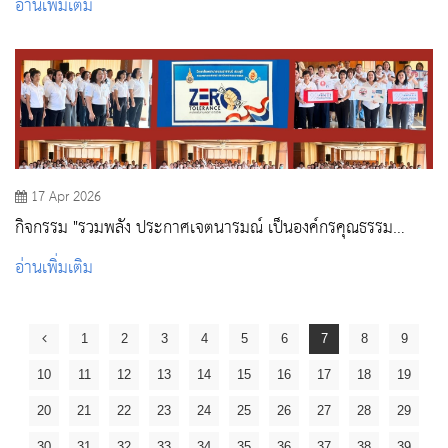
อ่านเพิ่มเติม
17 Apr 2026
กิจกรรม "รวมพลัง ประกาศเจตนารมณ์ เป็นองค์กรคุณธรรม
ต้นแบบ และการประกาศนโยบาย No Gift Policy ตามโครงการ
อ่านเพิ่มเติม
ประเมินคุณธรรมและความโปร่งใส ITA วพบ.สระบุรี "
1
2
3
4
5
6
7
8
9
10
11
12
13
14
15
16
17
18
19
20
21
22
23
24
25
26
27
28
29
30
31
32
33
34
35
36
37
38
39