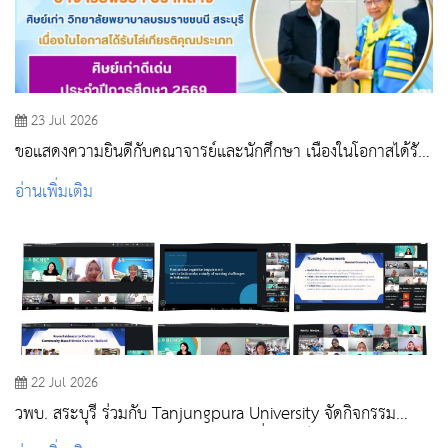
23 Jul 2026
ขอแสดงความยินดีกับคณาจารย์และนักศึกษา เนื่องในโอกาสได้รับ
รางวัลในพิธีไหว้ครู สถาบันพระบรมราชชนก ประจำปีการศึกษา
อ่านเพิ่มเติม
2569
22 Jul 2026
วพบ. สระบุรี ร่วมกับ Tanjungpura University จัดกิจกรรม
Global Classroom (Online) แลกเปลี่ยนองค์ความรู้ด้านการ