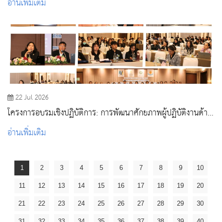
อ่านเพิ่มเติม
พยาบาลผู้ใหญ่และผู้สูงอายุ
22 Jul 2026
โครงการอบรมเชิงปฏิบัติการ: การพัฒนาศักยภาพผู้ปฏิบัติงานด้าน
วัคซีนและภูมิคุ้มกันโรค
อ่านเพิ่มเติม
1
2
3
4
5
6
7
8
9
10
11
12
13
14
15
16
17
18
19
20
21
22
23
24
25
26
27
28
29
30
31
32
33
34
35
36
37
38
39
40