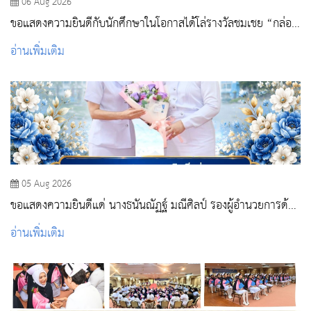
06 Aug 2026
ขอแสดงความยินดีกับนักศึกษาในโอกาสได้โล่รางวัลชมเชย “กล่อง
พยาบาลฮีลใจ”
อ่านเพิ่มเติม
05 Aug 2026
ขอแสดงความยินดีแด่ นางธนันณัฏฐ์ มณีศิลป์ รองผู้อำนวยการด้าน
การพยาบาล โรงพยาบาลสระบุรี
อ่านเพิ่มเติม