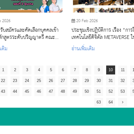
b 2026
20 Feb 2026
ับสมัครและคัดเลือกบุคคลเข้า
ประชุมเชิงปฏิบัติการ เรื่อง “การใช้
ลักสูตรระดับปริญญาตรี คณะ
เทคโนโลยีดิจิตัล METAVERSE 
ศาสตร์ สถาบันพระบรมราชชนก
จัดการเรียนการสอน”
มเติม
อ่านเพิ่มเติม
งสาธารณสุข ปีการศึกษา 2569
2 Quota
1
2
3
4
5
6
7
8
9
10
11
22
23
24
25
26
27
28
29
30
31
32
43
44
45
46
47
48
49
50
51
52
53
63
64