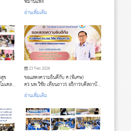
พิมานแพง
อ่านเพิ่มเติม
23 Feb 2026
มสุข
ขอแสดงความยินดีกับ ศ.(พิเศษ)
ดร.นพ.วิชัย เทียนถาวร อธิการบดีสถาบัน
บล
พระบรมราชชนก ในโอกาสได้รับคัดเลือก
อ่านเพิ่มเติม
เป็น นิสิตเก่าวิทยาศาสตร์ จุฬาลงกรณ์
มหาวิทยาลัย ดีเด่น ประจำปี 2569