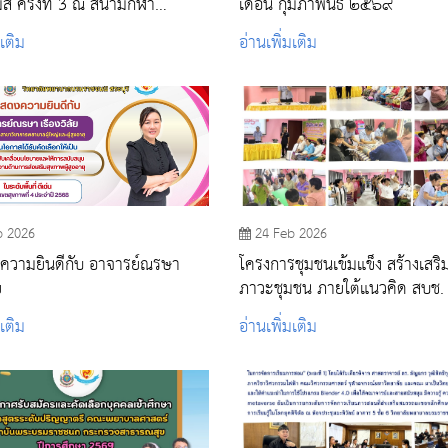
ส์ ครั้งที่ 3 ณ สนามกีฬา
เดือน กุมภาพันธ์ ๒๕๖๙
ยาลัยเกษตรศาสตร์
มเติม
อ่านเพิ่มเติม
b 2026
24 Feb 2026
ินดีกับ อาจารย์ณรษา
โครงการชุมชนเข้มแข็ง สร้างเสริ
ย
ภาวะชุมชน ภายใต้แนวคิด สบช. โมเดล
ณ โรงเรียนผู้สูงอายุ เทศบาลตำ
มเติม
อ่านเพิ่มเติม
ต้นตาล-พระยาทด