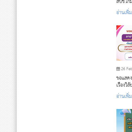
สบช.เกม
มหาวิท
อ่านเพิ่
26 Fe
ขอแสดงความย
เรืองวิลั
อ่านเพิ่