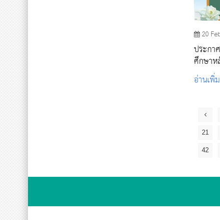
20 Fe
ประกาศร
ศึกษาห
พยาบาล
อ่านเพิ่
กระทรว
รอบที่ 
21
42