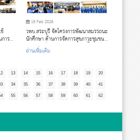
18 Feb 2026
วพบ.สระบุรี จัดโครงการพัฒนาสมรรถนะ
ในการ
นักศึกษา ด้านการจัดการสุขภาวะชุมชน
อย่างต่อเนื่องตลอดหลักสูตร ปูพื้นฐาน
อ่านเพิ่มเติม
นักศึกษา ชั้นปีที่ 1 “รู้จักชุมชน เรียนรู้สุข
ภาวะ” ผ่านบอร์ดเกมเครื่องมือ 7 ชิ้น
12
13
14
15
16
17
18
19
20
33
34
35
36
37
38
39
40
41
54
55
56
57
58
59
60
61
62