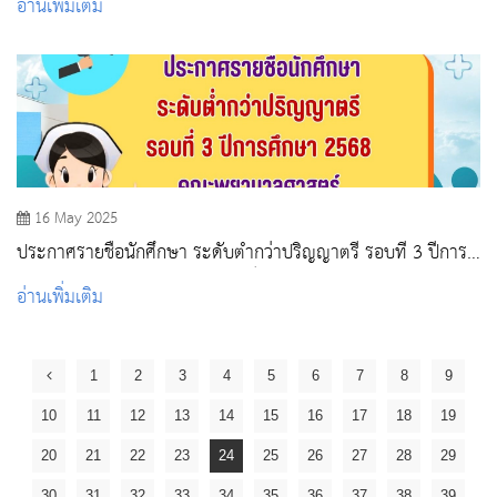
อ่านเพิ่มเติม
16 May 2025
ประกาศรายชื่อนักศึกษา ระดับต่ำกว่าปริญญาตรี รอบที่ 3 ปีการ
ศึกษา 2568 คณะพยาบาลศาสตร์ หลักสูตรประกาศนียบัตรผู้ช่วย
อ่านเพิ่มเติม
พยาบาล
1
2
3
4
5
6
7
8
9
10
11
12
13
14
15
16
17
18
19
20
21
22
23
24
25
26
27
28
29
30
31
32
33
34
35
36
37
38
39