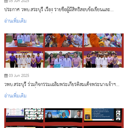
05 Jun 2025
ประกาศ วพบ.สระบุรี เรื่อง รายชื่อผู้มีสิทธิสอบข้อเขียนและ
สัมภาษณ์ หลักสูตรระดับต่ำกว่าปริญญาตรี สถาบันพระบรมราช
อ่านเพิ่มเติม
ชนก กระทรวงสาธารณสุข ปีการศึกษา 2568 รอบที่ 4
03 Jun 2025
วพบ.สระบุรี ร่วมกิจกรรมเฉลิมพระเกียรติสมเด็จพระนางเจ้าฯ
พระบรมราชินี เนื่องในโอกาสวันเฉลิมพระชนมพรรษา 3 มิถุนายน
อ่านเพิ่มเติม
2568