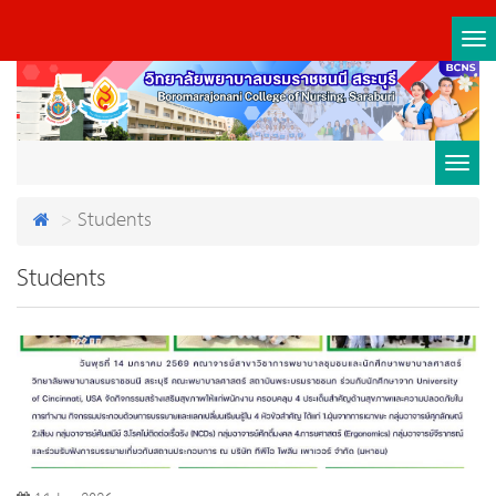
Tog
nav
Toggl
Students
navig
Students