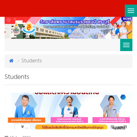
Tog
nav
Toggl
Students
navig
Students