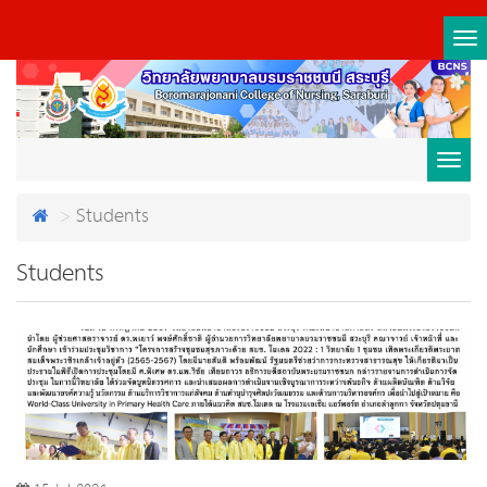
Tog
nav
Toggl
Students
navig
Students