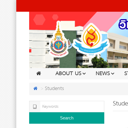
ABOUT US
NEWS
S
Students
Stude
Search