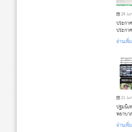
29 Ju
ประกาศรา
ประกาศน
โครงการ
อ่านเพิ่
อาสาสมั
การสร้า
๒๕๖๕
21 Ju
ปฐมนิเ
พยาบาล
อ่านเพิ่