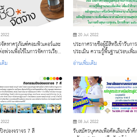
 2022
20 Jul 2022
จัดหาครุภัณฑ์คอมพิวเตอร์และ
ประกาศรายชื่อผู้มีสิทธิ์เข้ารับการ
่อพ่วงเพื่อใช้ในการจัดการเรียน
ประเมิน ความรู้พื้นฐาน(รอบเพิ่ม
และการปฏิบัติราชการจาก
หลักสูตรประกาศนียบัตรผู้ช่วย
มเติม
อ่านเพิ่มเติม
ณ์โรคติดเชื้อไวรัสโคโรนา 2019
โครงการผลิตผู้ช่วยพยาบาลเพื่อ
อาสาสมัครสาธารณสุขประจำหมู่
การสร้างสุขภาวะชุมชน ปีการศึ
๒๕๖๕
 2022
08 Jul 2022
ปิงปองจราจร 7 สี
รับสมัครบุคคลเพื่อคัดเลือกเข้าศ