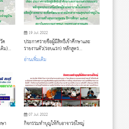
19 Jul 2022
วัด
ประกาศรายชื่อผู้มีสิทธิ์เข้าศึกษาและ
เติม)
รายงานตัว(รอบแรก) หลักสูตร
พยาบาลใน
ประกาศนียบัตรผู้ช่วยพยาบาลใน
อ่านเพิ่มเติม
พัฒนา
โครงการผลิตผู้ช่วยพยาบาลเพื่อพัฒนา
บ้าน ใน
อาสาสมัครสาธารณสุขประจำหมู่บ้าน ใน
กษา
การสร้างสุขภาวะชุมชน ปีการศึกษา
๒๕๖๕
07 Jul 2022
ึกษา
กิจกรรมทำบุญให้กับอาจารย์ใหญ่