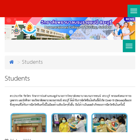
Tog
nav
Toggl
Students
navig
Students