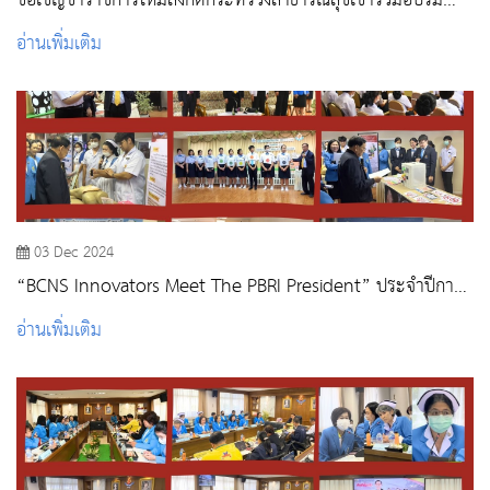
ขอเชิญข้าราชการใหม่สังกัดกระทรวงสาธารณสุขเข้าร่วมอบรม
โครงการปฐมนิเทศข้าราชการใหม่ “หลักสูตรต้นกล้า
อ่านเพิ่มเติม
ข้าราชการ” รุ่นที่ 2 /2568
03 Dec 2024
“BCNS Innovators Meet The PBRI President” ประจำปีการ
ศึกษา 2567 : นักศึกษา
อ่านเพิ่มเติม