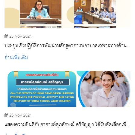
25 Nov 2024
ประชุมเชิงปฏิบัติการพัฒนาหลักสูตรการพยาบาลเฉพาะทางด้าน
การพยาบาลผู้ป่วยแบบประคับประคอง (Short Course Training
อ่านเพิ่มเติม
Program In Palliative Nursing)
23 Nov 2024
แสดงความยินดีกับอาจารย์ศุภลักษณ์ ศรีธัญญา ได้รับคัดเลือกเพื่อ
นำเสนอผลงานวิชาการ