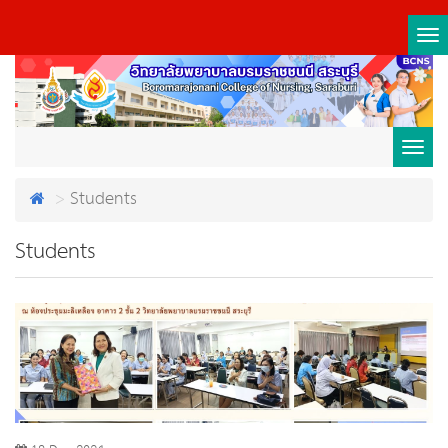
Tog
nav
Toggl
Students
navig
Students