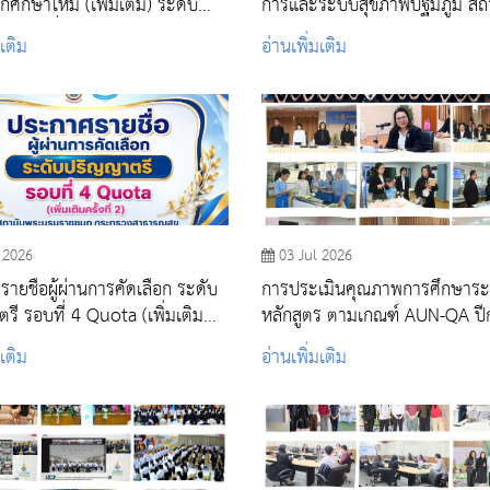
ักศึกษาใหม่ (เพิ่มเติม) ระดับ
การและระบบสุขภาพปฐมภูมิ สถ
รีและต่ำกว่าปริญญาตรี ปีการ
อนามัยเฉลิมพระเกียรติฯ ตำบลพ
มเติม
อ่านเพิ่มเติม
569 รอบที่ 4 รับตรงอิสระ
 2026
03 Jul 2026
ายชื่อผู้ผ่านการคัดเลือก ระดับ
การประเมินคุณภาพการศึกษาระ
รี รอบที่ 4 Quota (เพิ่มเติม
หลักสูตร ตามเกณฑ์ AUN-QA ปี
)
ศึกษา 2568
มเติม
อ่านเพิ่มเติม