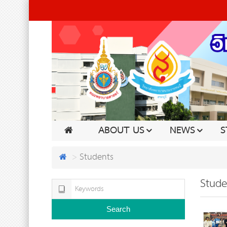
ABOUT US
NEWS
S
Students
Stude
Search