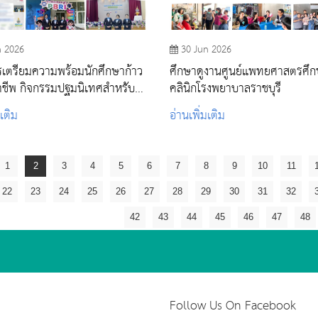
n 2026
30 Jun 2026
เตรียมความพร้อมนักศึกษาก้าว
ศึกษาดูงานศูนย์แพทยศาสตรศึกษ
วิชาชีพ กิจกรรมปฐมนิเทศสำหรับ
คลินิกโรงพยาบาลราชบุรี
าใหม่ ประจำปีการศึกษา 2569
มเติม
อ่านเพิ่มเติม
1
2
3
4
5
6
7
8
9
10
11
22
23
24
25
26
27
28
29
30
31
32
42
43
44
45
46
47
48
Follow Us On Facebook