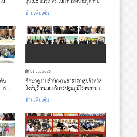
านี
ฤษณะ แววไธสง ในการใช้ความรู้ความ
ักทัน
สามารถในวิชาชีพพยาบาล ให้เป็น
อ่านเพิ่มเติม
ประโยชน์ต่อเพื่อนมนุษย์
01 Jul 2026
ดับ
ศึกษาดูงานสำนักงานสาธารณสุขจังหวัด
การ
สิงห์บุรี หน่วยบริการปฐมภูมิโรงพยาบาล
สิงห์บุรี และ สอน.พิกุลทอง
อ่านเพิ่มเติม