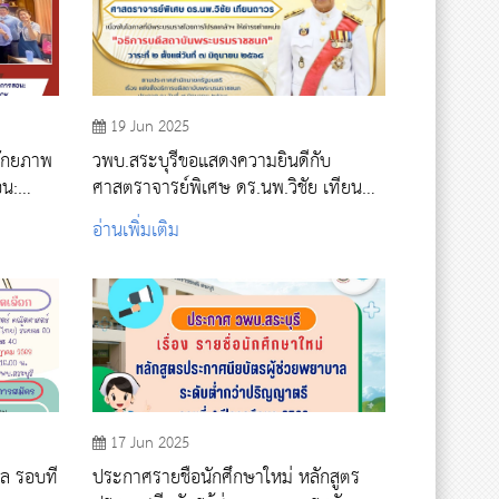
19 Jun 2025
ศักยภาพ
วพบ.สระบุรีขอแสดงความยินดีกับ
อน:
ศาสตราจารย์พิเศษ ดร.นพ.วิชัย เทียน
ดการ
ถาวรในโอกาสดำรงตำแหน่ง"อธิการบดี
อ่านเพิ่มเติม
สถาบันพระบรมราชชนก"
17 Jun 2025
ล รอบที่
ประกาศรายชื่อนักศึกษาใหม่ หลักสูตร