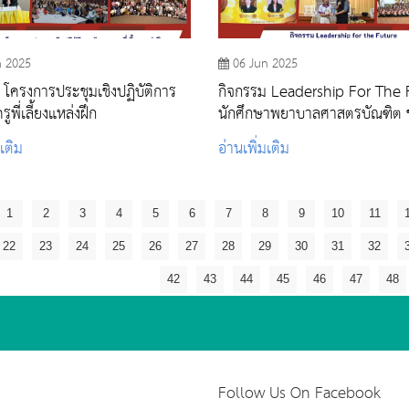
n 2025
06 Jun 2025
 โครงการประชุมเชิงปฏิบัติการ
กิจกรรม Leadership For The 
ูพี่เลี้ยงแหล่งฝึก
นักศึกษาพยาบาลศาสตรบัณฑิต ชั้
มเติม
อ่านเพิ่มเติม
1
2
3
4
5
6
7
8
9
10
11
22
23
24
25
26
27
28
29
30
31
32
42
43
44
45
46
47
48
Follow Us On Facebook