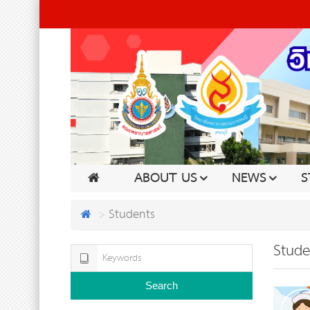
ABOUT US
NEWS
S
Students
Stude
Search