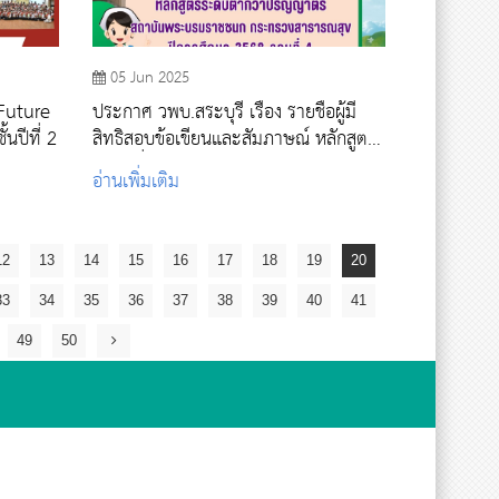
05 Jun 2025
Future
ประกาศ วพบ.สระบุรี เรื่อง รายชื่อผู้มี
นปีที่ 2
สิทธิสอบข้อเขียนและสัมภาษณ์ หลักสูตร
ระดับต่ำกว่าปริญญาตรี สถาบันพระบรม
อ่านเพิ่มเติม
ราชชนก กระทรวงสาธารณสุข ปีการ
ศึกษา 2568 รอบที่ 4
12
13
14
15
16
17
18
19
20
33
34
35
36
37
38
39
40
41
49
50