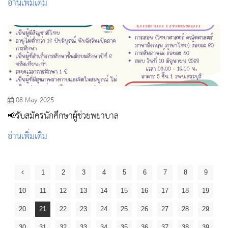
อ่านเพิ่มเติม
พยาบาล
08 May 2025
📢รับสมัครนักศึกษาผู้ช่วยพยาบาล
อ่านเพิ่มเติม
1
2
3
4
5
6
7
8
9
10
11
12
13
14
15
16
17
18
19
20
21
22
23
24
25
26
27
28
29
30
31
32
33
34
35
36
37
38
39