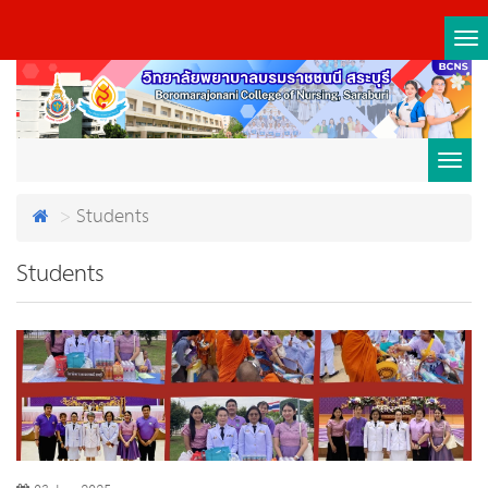
Tog
nav
Toggl
Students
navig
Students