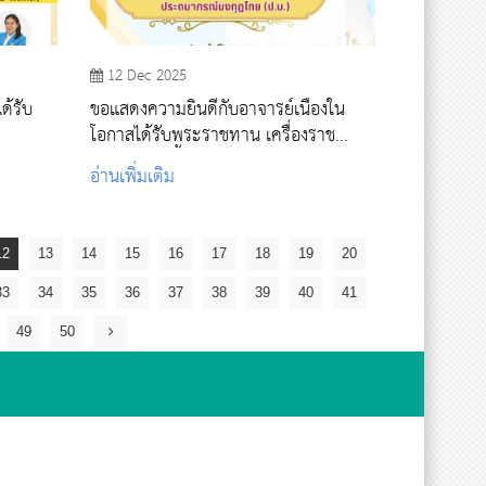
12 Dec 2025
ด้รับ
ขอแสดงความยินดีกับอาจารย์เนื่องใน
โอกาสได้รับพระราชทาน เครื่องราช
อิสริยาภรณ์ชั้นสายสะพาย ประถมาภรณ์
อ่านเพิ่มเติม
มงกุฎไทย (ป.ม.)
12
13
14
15
16
17
18
19
20
33
34
35
36
37
38
39
40
41
49
50