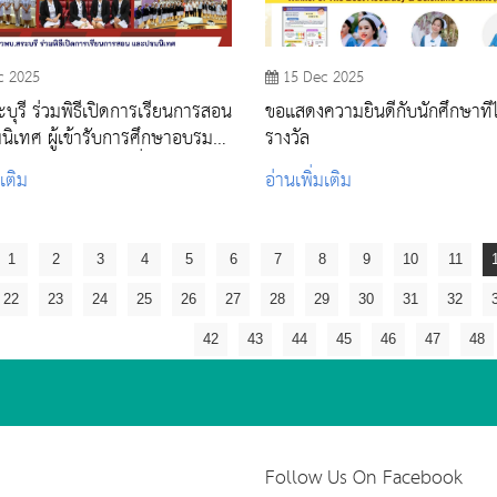
c 2025
15 Dec 2025
บุรี ร่วมพิธีเปิดการเรียนการสอน
ขอแสดงความยินดีกับนักศึกษาที่ไ
ิเทศ ผู้เข้ารับการศึกษาอบรม
รางวัล
าลเฉพาะทาง รุ่นที่ 2 ณ โรง
มเติม
อ่านเพิ่มเติม
ระบุรี
1
2
3
4
5
6
7
8
9
10
11
22
23
24
25
26
27
28
29
30
31
32
42
43
44
45
46
47
48
Follow Us On Facebook