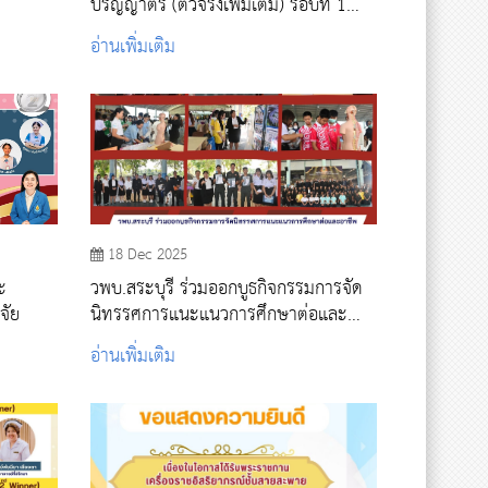
ปริญญาตรี (ตัวจริงเพิ่มเติม) รอบที่ 1
Portfolio ปีการศึกษา 2569
อ่านเพิ่มเติม
18 Dec 2025
ะ
วพบ.สระบุรี ร่วมออกบูธกิจกรรมการจัด
จัย
นิทรรศการแนะแนวการศึกษาต่อและ
อาชีพ “Illuminating Education
อ่านเพิ่มเติม
Paths”