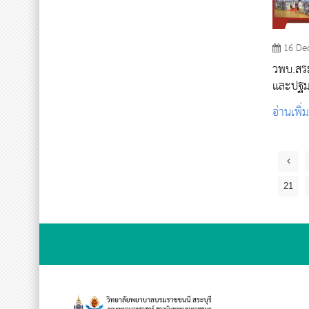
16 De
วพบ.สระ
และปฐมน
การพยาบ
อ่านเพิ่
พยาบาลส
21