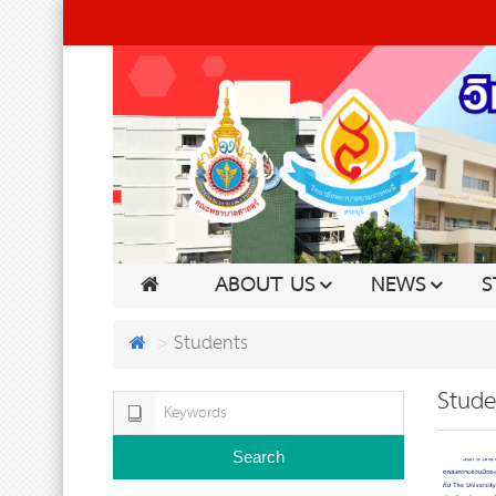
ABOUT US
NEWS
S
Students
Stude
Search