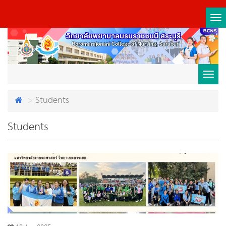
Tog
nav
Toggl
Students
navig
Students