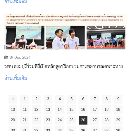
อ่านเพิ่มเติม
19 Dec 2024
วพบ.สระบุรีร่วมพิธีเปิดหลักสูตรฝึกอบรมการพยาบาลเฉพาะทาง
รูปแบบ Post Baccalaureate Residency Training ณ โรง
อ่านเพิ่มเติม
พยาบาลสระบุรี
1
2
3
4
5
6
7
8
9
10
11
12
13
14
15
16
17
18
19
20
21
22
23
24
25
26
27
28
29
30
31
32
33
34
35
36
37
38
39